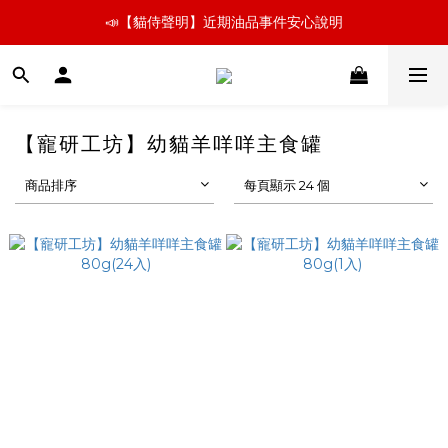
📣【貓侍聲明】近期油品事件安心說明
📣【貓侍聲明】近期油品事件安心說明
新朋友嚐鮮 🚛小份量超取免運組   👉飼料、罐罐立即看
📣【貓侍聲明】近期油品事件安心說明
【寵研工坊】幼貓羊咩咩主食罐
商品排序
每頁顯示 24 個