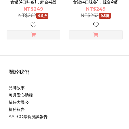
食罐(4口味各1，綜合4罐)
食罐(4口味各1，綜合4罐)
NT$249
NT$249
NT$262
NT$262
9.5折
9.5折
關於我們
品牌故事
每月愛心助糧
貓侍大聲公
檢驗報告
AAFCO餵食測試報告