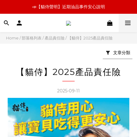
📣【貓侍聲明】近期油品事件安心說明
📣【貓侍聲明】近期油品事件安心說明
新朋友嚐鮮 🚛小份量超取免運組   👉飼料、罐罐立即看
📣【貓侍聲明】近期油品事件安心說明
Home
/
部落格列表
/
產品責任險
/
【貓侍】2025產品責任險
文章分類
【貓侍】2025產品責任險
2025-09-11