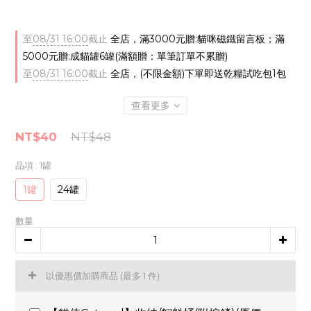
至
08/31 16:00
截止
全店，滿3000元贈:貓咪磁鐵留言板；滿
5000元贈:成貓罐6罐(滿額贈：單筆訂單不累贈)
至
08/31 16:00
截止
全店，(不限金額)下單即送乾糧試吃包1包
查看更多
NT$40
NT$48
品項
: 1罐
1罐
24罐
數量
以優惠價加購商品
(最多 1 件)