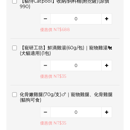
【貓侍Catpool】收納/飼料桶(附挖鏟)(原價
990)
優惠價 NT$688
【寵研工坊】鮮滴雞湯(60g/包)｜寵物雞湯🐔
(犬貓適用)(1包)
優惠價 NT$35
化骨嫩雞腿(70g/支)🍗｜寵物雞腿、化骨雞腿
(貓狗可食)
優惠價 NT$35