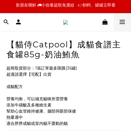
📣【貓侍聲明】近期油品事件安心說明
📣【貓侍聲明】近期油品事件安心說明
新朋友嚐鮮 🚛小份量超取免運組   👉飼料、罐罐立即看
📣【貓侍聲明】近期油品事件安心說明
【貓侍Catpool】成貓食譜主
食罐85g-奶油鮪魚
超商取貨部分：1張訂單最多限購(36罐)
超過請選擇【宅配】出貨  
成貓配方
營養均衡，可以補充貓咪所需營養
添加牛磺酸及多種維生素
幫助心血管維持健康、腦部與眼部保健
熱量適中
適合胖胖成貓或室內貓不愛動的貓