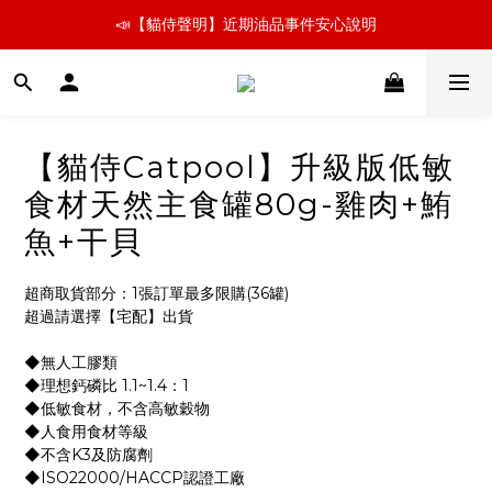
📣【貓侍聲明】近期油品事件安心說明
📣【貓侍聲明】近期油品事件安心說明
新朋友嚐鮮 🚛小份量超取免運組   👉飼料、罐罐立即看
📣【貓侍聲明】近期油品事件安心說明
【貓侍Catpool】升級版低敏
食材天然主食罐80g-雞肉+鮪
魚+干貝
超商取貨部分：1張訂單最多限購(36罐)
超過請選擇【宅配】出貨  
◆無人工膠類
◆理想鈣磷比 1.1~1.4：1
◆低敏食材，不含高敏穀物
◆人食用食材等級
◆不含K3及防腐劑
◆ISO22000/HACCP認證工廠