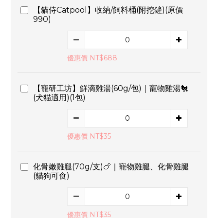
【貓侍Catpool】收納/飼料桶(附挖鏟)(原價
990)
優惠價 NT$688
【寵研工坊】鮮滴雞湯(60g/包)｜寵物雞湯🐔
(犬貓適用)(1包)
優惠價 NT$35
化骨嫩雞腿(70g/支)🍗｜寵物雞腿、化骨雞腿
(貓狗可食)
優惠價 NT$35