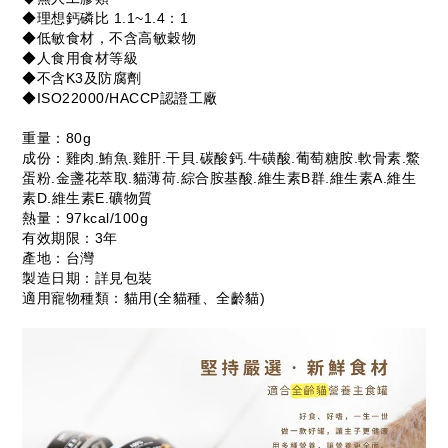
◆理想鈣磷比 1.1~1.4：1
◆低敏食材，不含高敏穀物
◆人食用食材等級
◆不含K3及防腐劑
◆ISO22000/HACCP認證工廠
重量：80g
成份：雞肉.鮪魚.雞肝.干貝.碳酸鈣.牛磺酸.葡萄糖胺.軟骨素.鱉
蛋粉.金盞花萃取.貓薄荷.綜合胺基酸.維生素B群.維生素A.維生
素D.維生素E.礦物質
熱量：97kcal/100g
有效期限：3年
產地：台灣
製造日期：詳見包裝
適用寵物種類：貓用(全貓種、全齡貓)