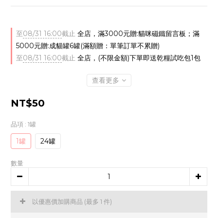
至
08/31 16:00
截止
全店，滿3000元贈:貓咪磁鐵留言板；滿
5000元贈:成貓罐6罐(滿額贈：單筆訂單不累贈)
至
08/31 16:00
截止
全店，(不限金額)下單即送乾糧試吃包1包
查看更多
NT$50
品項
: 1罐
1罐
24罐
數量
以優惠價加購商品
(最多 1 件)