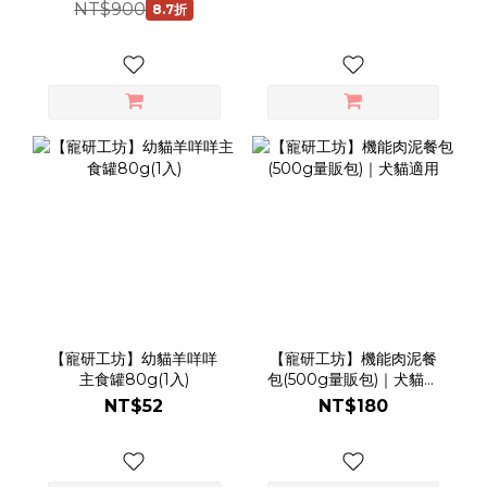
NT$900
8.7折
商品）
【寵研工坊】幼貓羊咩咩
【寵研工坊】機能肉泥餐
主食罐80g(1入)
包(500g量販包)｜犬貓適
用
NT$52
NT$180