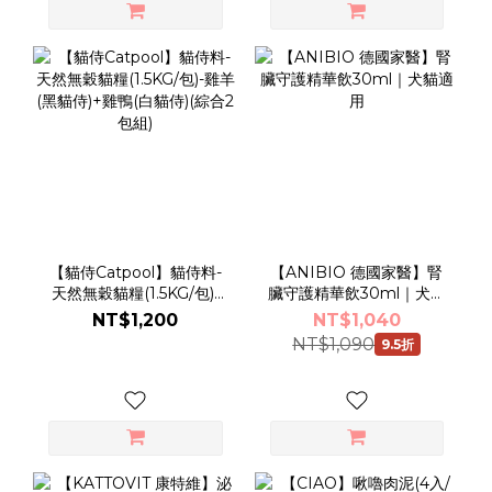
【貓侍Catpool】貓侍料-
【ANIBIO 德國家醫】腎
天然無穀貓糧(1.5KG/包)-
臟守護精華飲30ml｜犬貓
雞羊(黑貓侍)+雞鴨(白貓
適用
NT$1,200
NT$1,040
侍)(綜合2包組)
NT$1,090
9.5折