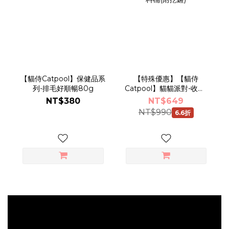
【貓侍Catpool】保健品系
【特殊優惠】【貓侍
列-排毛好順暢80g
Catpool】貓貓派對-收納/
飼料桶(附挖鏟)
NT$380
NT$649
NT$990
6.6折