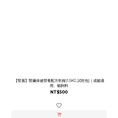
【腎麗】腎臟保健營養配方乾糧(1.5KG 試吃包)｜成貓適
用、貓飼料
NT$500