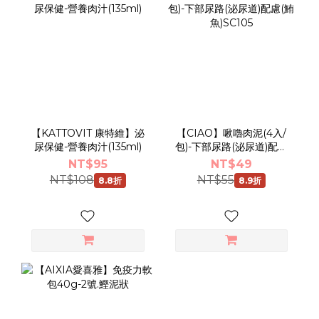
【KATTOVIT 康特維】泌
【CIAO】啾嚕肉泥(4入/
尿保健-營養肉汁(135ml)
包)-下部尿路(泌尿道)配慮
(鮪魚)SC105
NT$95
NT$49
NT$108
NT$55
8.8折
8.9折