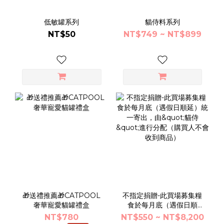
低敏罐系列
貓侍料系列
NT$50
NT$749 ~ NT$899
🎁送禮推薦🎁CATPOOL
不指定捐贈-此買場募集糧
奢華寵愛貓罐禮盒
食於每月底（遇假日順
延）統一寄出，由"貓侍"進
NT$780
NT$550 ~ NT$8,200
行分配（購買人不會收到