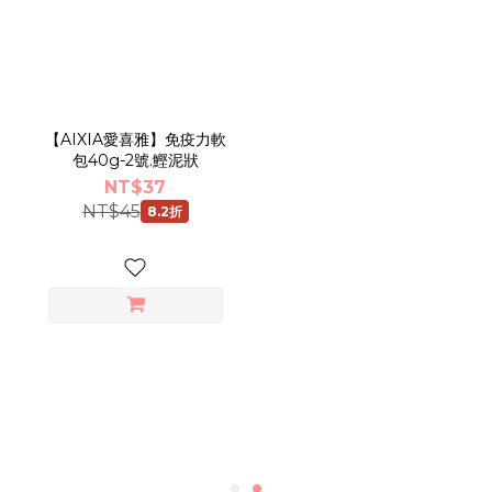
【AIXIA愛喜雅】免疫力軟
包40g-2號.鰹泥狀
NT$37
NT$45
8.2折