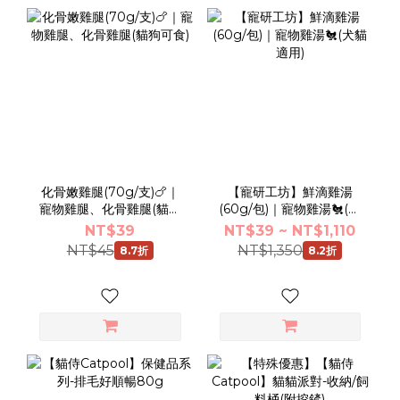
化骨嫩雞腿(70g/支)🍗｜
【寵研工坊】鮮滴雞湯
寵物雞腿、化骨雞腿(貓狗
(60g/包)｜寵物雞湯🐔(犬
可食)
貓適用)
NT$39
NT$39 ~ NT$1,110
NT$45
NT$1,350
8.7折
8.2折