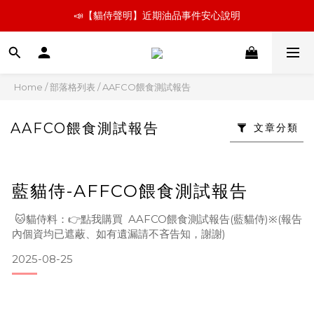
📣【貓侍聲明】近期油品事件安心說明
📣【貓侍聲明】近期油品事件安心說明
新朋友嚐鮮 🚛小份量超取免運組   👉飼料、罐罐立即看
📣【貓侍聲明】近期油品事件安心說明
Home
/
部落格列表
/
AAFCO餵食測試報告
AAFCO餵食測試報告
文章分類
藍貓侍-AFFCO餵食測試報告
🐱貓侍料：👉點我購買 AAFCO餵食測試報告(藍貓侍)※(報告
內個資均已遮蔽、如有遺漏請不吝告知，謝謝)
2025-08-25